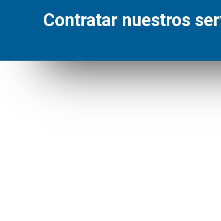
Contratar nuestros ser
Enlac
ELECT
FONT
En AB&C Servicios integrales contamos
con una larga experiencia en el sector de
CLIMA
la instalación, la reparación y el
TELE
mantenimiento de instalaciones del
OBRA
hogar, afianzandonos año tras año como
ELEC
una de las empresas de referencia del
sector en la provincia de Tarragona.
ENER
CERRA