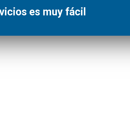
vicios es muy fácil
es web
CONTACTO
RICIDAD
Av. Viena 10 Local 7
43892 Miami Platja
ANERÍA
Phone:
977172506
TIZACIÓN & CALEFACCIÓN
Phone:
678 605 801
COMUNICACIONES
E-Mail:
info@abcservicios.es
Web Site:
www.abcservicios.es
S & REFORMAS
TRODOMÉSTICOS
GÍAS RENOVABLES
JERÍA