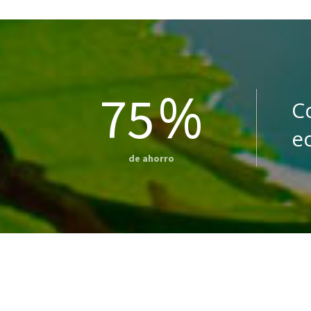
%
75
C
e
de ahorro